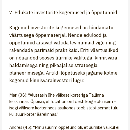
7. Edukate investorite kogemused ja õppetunnid
Kogenud investorite kogemused on hindamatu
väärtusega õppematerjal. Nende edulood ja
õppetunnid aitavad vältida levinumaid vigu ning
rakendada parimaid praktikaid. Eriti väärtuslikud
on nõuanded seoses üürnike valikuga, kinnisvara
haldamisega ning pikaajalise strateegia
planeerimisega. Artikli lõpetuseks jagame kolme
kogenud kinnisvarainvestori lugu:
Mari (38): “Alustasin ühe väikese korteriga Tallinna
kesklinnas. Õppisin, et location on tõesti kõige olulisem –
isegi väiksem korter heas asukohas toob stabiilsemat tulu
kui suur korter äärelinnas.”
Andres (45): “Minu suurim õppetund oli, et üürnike valikul ei