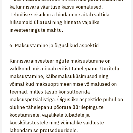
ka kinnisvara väärtuse kasvu võimalused.
Tehnilise seisukorra hindamine aitab vältida
hilisemaid üllatusi ning hinnata vajalike
investeeringute mahtu.
6. Maksustamine ja õiguslikud aspektid
Kinnisvarainvesteeringute maksustamine on
valdkond, mis nõuab erilist tähelepanu. Üüritulu
maksustamine, käibemaksuküsimused ning
võimalikud maksuoptimeerimise võimalused on
teemad, milles tasub konsulteerida
maksuspetsialistiga. Õiguslike aspektide puhul on
oluline tähelepanu pöörata üürilepingute
koostamisele, vajalikele lubadele ja
kooskõlastustele ning võimalike vaidluste
lahendamise protseduuridele.