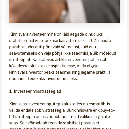
Kinnisvarainvesteerimine on läbi aegade olnud üks
stabiilsemaid viise jõukuse kasvatamiseks. 2025. aasta
pakub selleks eriti põnevaid võimalusi, kuid edu
saavutamiseks on vaja põhjalikke teadmisi ja läbimõeldud
strateegiat. Käesolevas artiklis süveneme põhjalikult
kõikidesse olulistesse aspektidesse, mida algaja
kinnisvarainvestor peaks teadma, ning jagame praktilisi
nõuandeid edukaks investeerimiseks.
1. Investeerimisstrateegiad
Kinnisvarainvesteeringutega alustades on esmatähtis
valida endale sobiv strateegia. Üürikinnisvara ehk buy-to-
let strateegia on üks populaarsemaid valikuid algajate
seas. See võimaldab teenida stabiilset passiivset