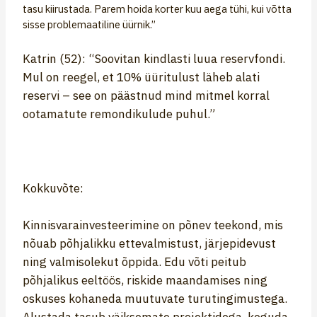
tasu kiirustada. Parem hoida korter kuu aega tühi, kui võtta
sisse problemaatiline üürnik.”
Katrin (52): “Soovitan kindlasti luua reservfondi.
Mul on reegel, et 10% üüritulust läheb alati
reservi – see on päästnud mind mitmel korral
ootamatute remondikulude puhul.”
Kokkuvõte:
Kinnisvarainvesteerimine on põnev teekond, mis
nõuab põhjalikku ettevalmistust, järjepidevust
ning valmisolekut õppida. Edu võti peitub
põhjalikus eeltöös, riskide maandamises ning
oskuses kohaneda muutuvate turutingimustega.
Alustada tasub väiksemate projektidega, koguda