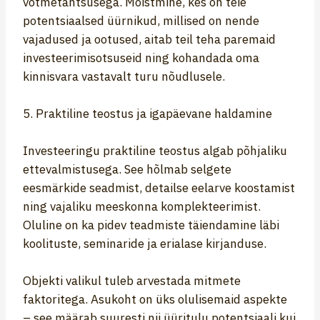
võtmetähtsusega. Mõistmine, kes on teie
potentsiaalsed üürnikud, millised on nende
vajadused ja ootused, aitab teil teha paremaid
investeerimisotsuseid ning kohandada oma
kinnisvara vastavalt turu nõudlusele.
5. Praktiline teostus ja igapäevane haldamine
Investeeringu praktiline teostus algab põhjaliku
ettevalmistusega. See hõlmab selgete
eesmärkide seadmist, detailse eelarve koostamist
ning vajaliku meeskonna komplekteerimist.
Oluline on ka pidev teadmiste täiendamine läbi
koolituste, seminaride ja erialase kirjanduse.
Objekti valikul tuleb arvestada mitmete
faktoritega. Asukoht on üks olulisemaid aspekte
– see määrab suuresti nii üüritulu potentsiaali kui