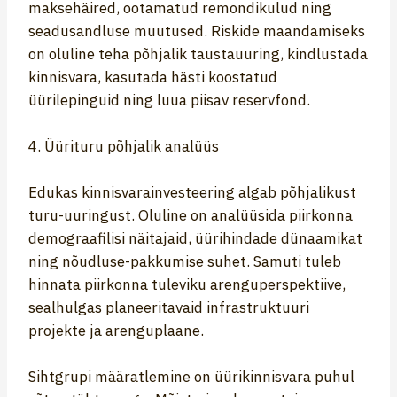
maksehäired, ootamatud remondikulud ning
seadusandluse muutused. Riskide maandamiseks
on oluline teha põhjalik taustauuring, kindlustada
kinnisvara, kasutada hästi koostatud
üürilepinguid ning luua piisav reservfond.
4. Üürituru põhjalik analüüs
Edukas kinnisvarainvesteering algab põhjalikust
turu-uuringust. Oluline on analüüsida piirkonna
demograafilisi näitajaid, üürihindade dünaamikat
ning nõudluse-pakkumise suhet. Samuti tuleb
hinnata piirkonna tuleviku arenguperspektiive,
sealhulgas planeeritavaid infrastruktuuri
projekte ja arenguplaane.
Sihtgrupi määratlemine on üürikinnisvara puhul