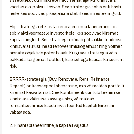
sissetulekut üürimaksete näol, samal ajal kui kinnisvara
väärtus aja jooksul kasvab. See strateegia sobib eriti hästi
neile, kes soovivad pikaajalisi ja stabiilseid investeeringuid.
Flip-strateegia ehk osta-renoveeri-müü lähenemine on
sobiv aktiivsematele investoritele, kes soovivad kiiremat
kapitali ringlust. See strateegia nõuab põhjalikke teadmisi
kinnisvaraturust, head renoveerimiskogemust ning võimet
hinnata objektide potentsiaali. Kuigi see strateegia võib
pakkuda kõrgemat tootlust, käib sellega kaasas ka suurem
risk.
BRRRR-strateegia (Buy, Renovate, Rent, Refinance,
Repeat) on kaasaegne lähenemine, mis võimaldab portfelli
kiiremat kasvatamist. See kombineerib üüritulu teenimise
kinnisvara väärtuse kasvuga ning võimaldab
refinantseerimise kaudu investeeritud kapitali kiiremini
vabastada.
2. Finantsplaneerimine ja kapitali vajadus