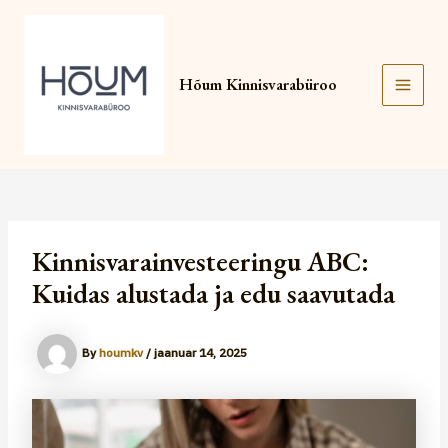
Skip
Post
Main
to
navigation
content
Men
Hõum Kinnisvarabüroo
Kinnisvarainvesteeringu ABC:
Kuidas alustada ja edu saavutada
By
houmkv
/
jaanuar 14, 2025