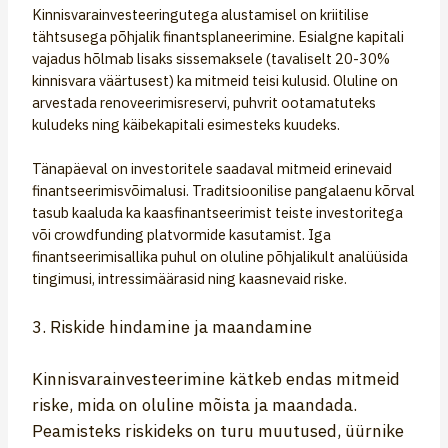
Kinnisvarainvesteeringutega alustamisel on kriitilise
tähtsusega põhjalik finantsplaneerimine. Esialgne kapitali
vajadus hõlmab lisaks sissemaksele (tavaliselt 20-30%
kinnisvara väärtusest) ka mitmeid teisi kulusid. Oluline on
arvestada renoveerimisreservi, puhvrit ootamatuteks
kuludeks ning käibekapitali esimesteks kuudeks.
Tänapäeval on investoritele saadaval mitmeid erinevaid
finantseerimisvõimalusi. Traditsioonilise pangalaenu kõrval
tasub kaaluda ka kaasfinantseerimist teiste investoritega
või crowdfunding platvormide kasutamist. Iga
finantseerimisallika puhul on oluline põhjalikult analüüsida
tingimusi, intressimäärasid ning kaasnevaid riske.
3. Riskide hindamine ja maandamine
Kinnisvarainvesteerimine kätkeb endas mitmeid
riske, mida on oluline mõista ja maandada.
Peamisteks riskideks on turu muutused, üürnike